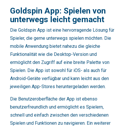
Goldspin App: Spielen von
unterwegs leicht gemacht
Die Goldspin App ist eine hervorragende Lösung für
Spieler, die gerne unterwegs spielen möchten. Die
mobile Anwendung bietet nahezu die gleiche
Funktionalität wie die Desktop-Version und
ermöglicht den Zugriff auf eine breite Palette von
Spielen. Die App ist sowohl für iOS- als auch für
Android-Geräte verfügbar und kann leicht aus den
jeweiligen App-Stores heruntergeladen werden.
Die Benutzeroberfläche der App ist ebenso
benutzerfreundlich und ermöglicht es Spielern,
schnell und einfach zwischen den verschiedenen
Spielen und Funktionen zu navigieren. Ein weiterer