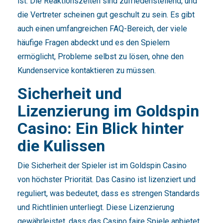
ist. Die Reaktionszeiten sind zufriedenstellend, und
die Vertreter scheinen gut geschult zu sein. Es gibt
auch einen umfangreichen FAQ-Bereich, der viele
häufige Fragen abdeckt und es den Spielern
ermöglicht, Probleme selbst zu lösen, ohne den
Kundenservice kontaktieren zu müssen.
Sicherheit und
Lizenzierung im Goldspin
Casino: Ein Blick hinter
die Kulissen
Die Sicherheit der Spieler ist im Goldspin Casino
von höchster Priorität. Das Casino ist lizenziert und
reguliert, was bedeutet, dass es strengen Standards
und Richtlinien unterliegt. Diese Lizenzierung
gewährleistet, dass das Casino faire Spiele anbietet