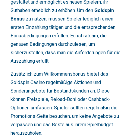
gestaltet und ermöglicht es neuen Spielern, ihr
Guthaben erheblich zu erhöhen. Um den
Goldspin
Bonus
zu nutzen, müssen Spieler lediglich einen
ersten Einzahlung tätigen und die entsprechenden
Bonusbedingungen erfüllen. Es ist ratsam, die
genauen Bedingungen durchzulesen, um
sicherzustellen, dass man die Anforderungen für die
Auszahlung erfüllt.
Zusätzlich zum Willkommensbonus bietet das
Goldspin Casino regelmäßige Aktionen und
Sonderangebote für Bestandskunden an. Diese
können Freispiele, Reload-Boni oder Cashback-
Optionen umfassen. Spieler sollten regelmäßig die
Promotions-Seite besuchen, um keine Angebote zu
verpassen und das Beste aus ihrem Spielbudget
herauszuholen.