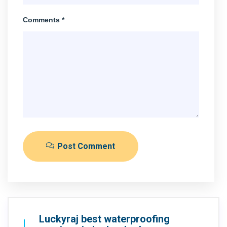
Comments *
Post Comment
Luckyraj best waterproofing