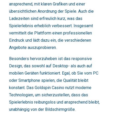
ansprechend, mit klaren Grafiken und einer
übersichtlichen Anordnung der Spiele. Auch die
Ladezeiten sind erfreulich kurz, was das
Spielerlebnis erheblich verbessert. Insgesamt
vermittelt die Plattform einen professionellen
Eindruck und lädt dazu ein, die verschiedenen
Angebote auszuprobieren.
Besonders hervorzuheben ist das responsive
Design, das sowohl auf Desktop- als auch auf
mobilen Geräten funktioniert. Egal, ob Sie vom PC
oder Smartphone spielen, die Qualität bleibt
konstant. Das Goldspin Casino nutzt moderne
Technologien, um sicherzustellen, dass das
Spielerlebnis reibungslos und ansprechend bleibt,
unabhängig von der Bildschirmgröße.