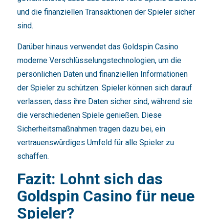
und die finanziellen Transaktionen der Spieler sicher
sind.
Darüber hinaus verwendet das Goldspin Casino
moderne Verschlüsselungstechnologien, um die
persönlichen Daten und finanziellen Informationen
der Spieler zu schützen. Spieler können sich darauf
verlassen, dass ihre Daten sicher sind, während sie
die verschiedenen Spiele genießen. Diese
Sicherheitsmaßnahmen tragen dazu bei, ein
vertrauenswürdiges Umfeld für alle Spieler zu
schaffen.
Fazit: Lohnt sich das
Goldspin Casino für neue
Spieler?