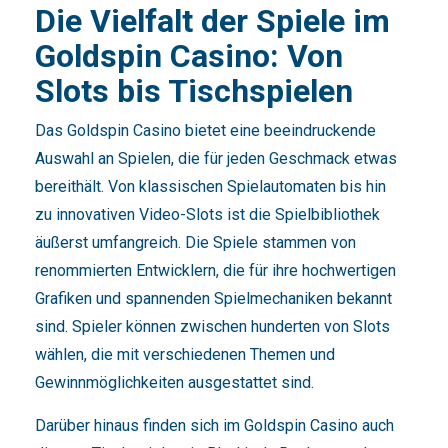
Die Vielfalt der Spiele im
Goldspin Casino: Von
Slots bis Tischspielen
Das Goldspin Casino bietet eine beeindruckende
Auswahl an Spielen, die für jeden Geschmack etwas
bereithält. Von klassischen Spielautomaten bis hin
zu innovativen Video-Slots ist die Spielbibliothek
äußerst umfangreich. Die Spiele stammen von
renommierten Entwicklern, die für ihre hochwertigen
Grafiken und spannenden Spielmechaniken bekannt
sind. Spieler können zwischen hunderten von Slots
wählen, die mit verschiedenen Themen und
Gewinnmöglichkeiten ausgestattet sind.
Darüber hinaus finden sich im Goldspin Casino auch