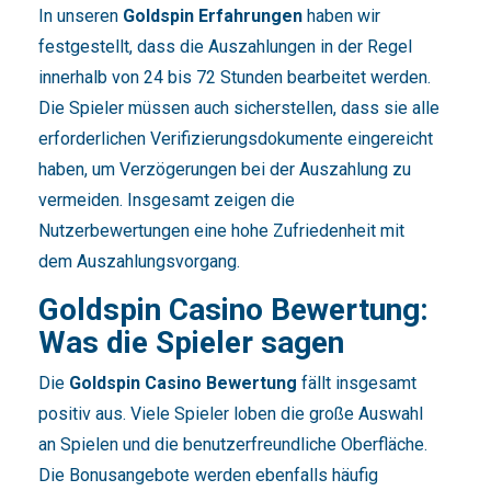
In unseren
Goldspin Erfahrungen
haben wir
festgestellt, dass die Auszahlungen in der Regel
innerhalb von 24 bis 72 Stunden bearbeitet werden.
Die Spieler müssen auch sicherstellen, dass sie alle
erforderlichen Verifizierungsdokumente eingereicht
haben, um Verzögerungen bei der Auszahlung zu
vermeiden. Insgesamt zeigen die
Nutzerbewertungen eine hohe Zufriedenheit mit
dem Auszahlungsvorgang.
Goldspin Casino Bewertung:
Was die Spieler sagen
Die
Goldspin Casino Bewertung
fällt insgesamt
positiv aus. Viele Spieler loben die große Auswahl
an Spielen und die benutzerfreundliche Oberfläche.
Die Bonusangebote werden ebenfalls häufig