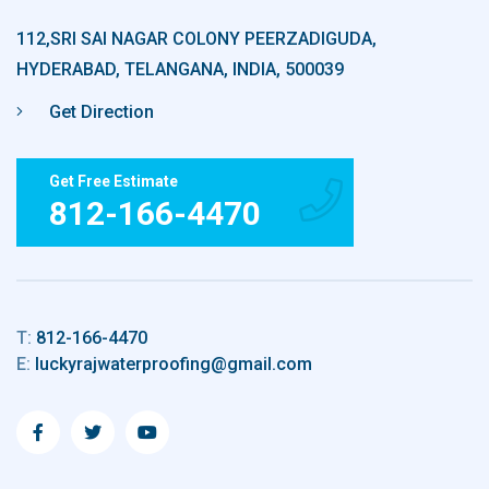
112,SRI SAI NAGAR COLONY PEERZADIGUDA,
HYDERABAD, TELANGANA, INDIA, 500039
Get Direction
Get Free Estimate
812-166-4470
T:
812-166-4470
E:
luckyrajwaterproofing@gmail.com