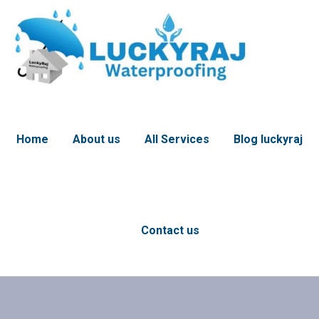
Home
About us
All Services
Blog luckyraj
Contact us