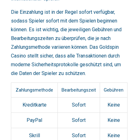
Die Einzahlung ist in der Regel sofort verfügbar,
sodass Spieler sofort mit dem Spielen beginnen
können. Es ist wichtig, die jeweiligen Gebühren und
Bearbeitungszeiten zu überprüfen, die je nach
Zahlungsmethode variieren können. Das Goldspin
Casino stellt sicher, dass alle Transaktionen durch
moderne Sicherheitsprotokolle geschützt sind, um
die Daten der Spieler zu schützen.
Zahlungsmethode
Bearbeitungszeit
Gebühren
Kreditkarte
Sofort
Keine
PayPal
Sofort
Keine
Skrill
Sofort
Keine