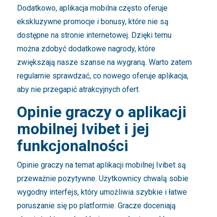
Dodatkowo, aplikacja mobilna często oferuje
ekskluzywne promocje i bonusy, które nie są
dostępne na stronie internetowej. Dzięki temu
można zdobyć dodatkowe nagrody, które
zwiększają nasze szanse na wygraną. Warto zatem
regularnie sprawdzać, co nowego oferuje aplikacja,
aby nie przegapić atrakcyjnych ofert.
Opinie graczy o aplikacji
mobilnej Ivibet i jej
funkcjonalności
Opinie graczy na temat aplikacji mobilnej Ivibet są
przeważnie pozytywne. Użytkownicy chwalą sobie
wygodny interfejs, który umożliwia szybkie i łatwe
poruszanie się po platformie. Gracze doceniają