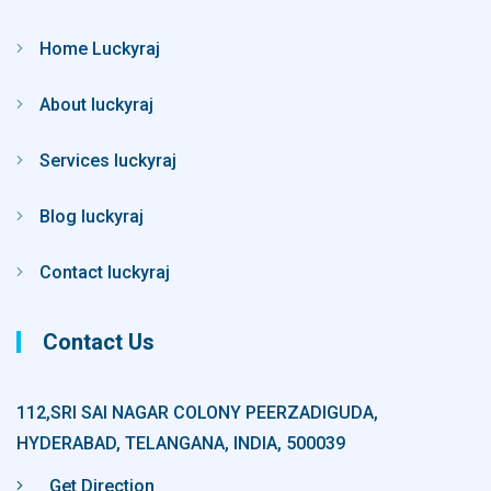
Home Luckyraj
About luckyraj
Services luckyraj
Blog luckyraj
Contact luckyraj
Contact Us
112,SRI SAI NAGAR COLONY PEERZADIGUDA,
HYDERABAD, TELANGANA, INDIA, 500039
Get Direction