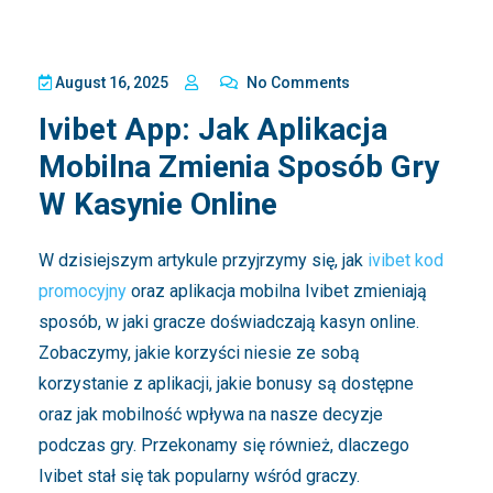
August 16, 2025
No Comments
Ivibet App: Jak Aplikacja
Mobilna Zmienia Sposób Gry
W Kasynie Online
W dzisiejszym artykule przyjrzymy się, jak
ivibet kod
promocyjny
oraz aplikacja mobilna Ivibet zmieniają
sposób, w jaki gracze doświadczają kasyn online.
Zobaczymy, jakie korzyści niesie ze sobą
korzystanie z aplikacji, jakie bonusy są dostępne
oraz jak mobilność wpływa na nasze decyzje
podczas gry. Przekonamy się również, dlaczego
Ivibet stał się tak popularny wśród graczy.