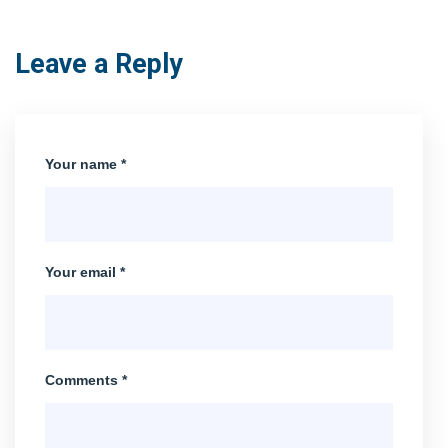
Leave a Reply
Your name *
Your email *
Comments *