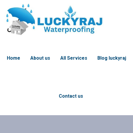
Home
About us
All Services
Blog luckyraj
Contact us