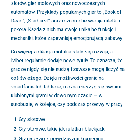
slotów, gier stołowych oraz nowoczesnych
automatów. Przykłady popularnych gier to „Book of
Dead”, „Starburst” oraz różnorodne wersje ruletki i
pokera. Każda z nich ma swoje unikalne funkcje i
mechaniki, które zapewniają emocjonującą zabawę.
Co więcej, aplikacja mobilna stale się rozwija, a
Ivibet regularnie dodaje nowe tytuły. To oznacza, że
gracze nigdy się nie nudzą i zawsze mogą liczyć na
coś świeżego. Dzięki możliwości grania na
smartfonie lub tablecie, można cieszyć się swoimi
ulubionymi grami w dowolnym czasie — w
autobusie, w kolejce, czy podczas przerwy w pracy.
Gry slotowe
Gry stołowe, takie jak ruletka i blackjack
Gry na żywo z prawdziwymi krupierami