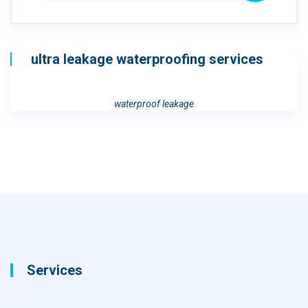
ultra leakage waterproofing services
waterproof leakage
Services