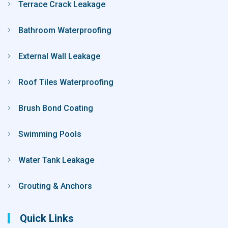
Terrace Crack Leakage
Bathroom Waterproofing
External Wall Leakage
Roof Tiles Waterproofing
Brush Bond Coating
Swimming Pools
Water Tank Leakage
Grouting & Anchors
Quick Links