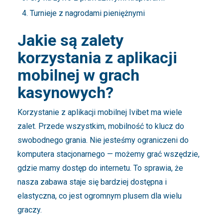
Turnieje z nagrodami pieniężnymi
Jakie są zalety
korzystania z aplikacji
mobilnej w grach
kasynowych?
Korzystanie z aplikacji mobilnej Ivibet ma wiele
zalet. Przede wszystkim, mobilność to klucz do
swobodnego grania. Nie jesteśmy ograniczeni do
komputera stacjonarnego — możemy grać wszędzie,
gdzie mamy dostęp do internetu. To sprawia, że
nasza zabawa staje się bardziej dostępna i
elastyczna, co jest ogromnym plusem dla wielu
graczy.