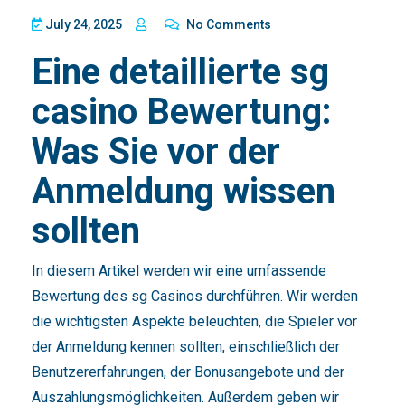
July 24, 2025
No Comments
Eine detaillierte sg
casino Bewertung:
Was Sie vor der
Anmeldung wissen
sollten
In diesem Artikel werden wir eine umfassende
Bewertung des sg Casinos durchführen. Wir werden
die wichtigsten Aspekte beleuchten, die Spieler vor
der Anmeldung kennen sollten, einschließlich der
Benutzererfahrungen, der Bonusangebote und der
Auszahlungsmöglichkeiten. Außerdem geben wir