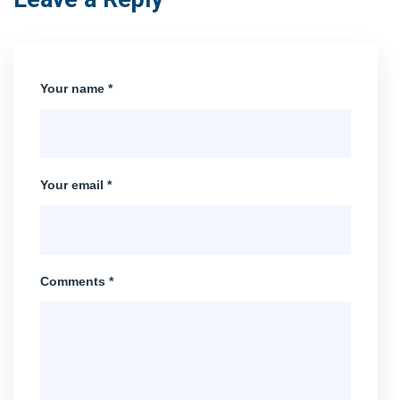
Your name *
Your email *
Comments *