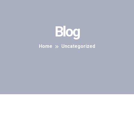
Blog
Home
Uncategorized