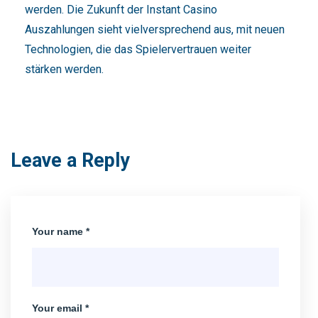
werden. Die Zukunft der Instant Casino
Auszahlungen sieht vielversprechend aus, mit neuen
Technologien, die das Spielervertrauen weiter
stärken werden.
Leave a Reply
Your name *
Your email *