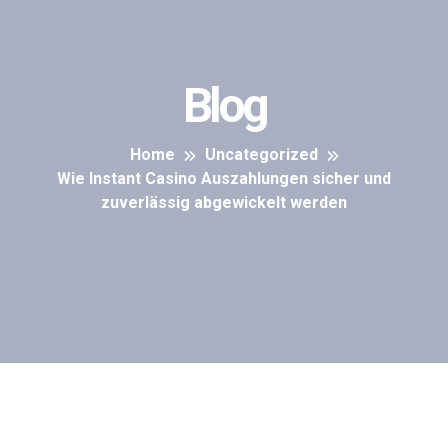
Blog
Home
Uncategorized
Wie Instant Casino Auszahlungen sicher und
zuverlässig abgewickelt werden