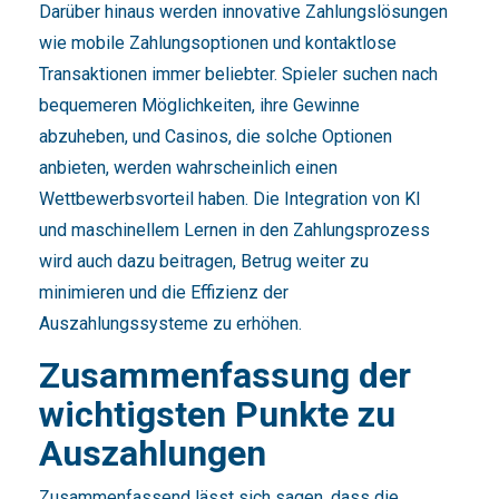
Darüber hinaus werden innovative Zahlungslösungen
wie mobile Zahlungsoptionen und kontaktlose
Transaktionen immer beliebter. Spieler suchen nach
bequemeren Möglichkeiten, ihre Gewinne
abzuheben, und Casinos, die solche Optionen
anbieten, werden wahrscheinlich einen
Wettbewerbsvorteil haben. Die Integration von KI
und maschinellem Lernen in den Zahlungsprozess
wird auch dazu beitragen, Betrug weiter zu
minimieren und die Effizienz der
Auszahlungssysteme zu erhöhen.
Zusammenfassung der
wichtigsten Punkte zu
Auszahlungen
Zusammenfassend lässt sich sagen, dass die