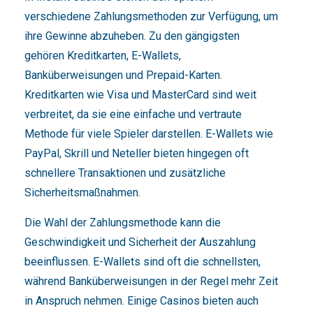
verschiedene Zahlungsmethoden zur Verfügung, um
ihre Gewinne abzuheben. Zu den gängigsten
gehören Kreditkarten, E-Wallets,
Banküberweisungen und Prepaid-Karten.
Kreditkarten wie Visa und MasterCard sind weit
verbreitet, da sie eine einfache und vertraute
Methode für viele Spieler darstellen. E-Wallets wie
PayPal, Skrill und Neteller bieten hingegen oft
schnellere Transaktionen und zusätzliche
Sicherheitsmaßnahmen.
Die Wahl der Zahlungsmethode kann die
Geschwindigkeit und Sicherheit der Auszahlung
beeinflussen. E-Wallets sind oft die schnellsten,
während Banküberweisungen in der Regel mehr Zeit
in Anspruch nehmen. Einige Casinos bieten auch