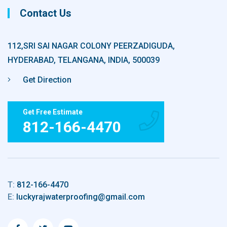
Contact Us
112,SRI SAI NAGAR COLONY PEERZADIGUDA,
HYDERABAD, TELANGANA, INDIA, 500039
Get Direction
Get Free Estimate
812-166-4470
T:
812-166-4470
E:
luckyrajwaterproofing@gmail.com