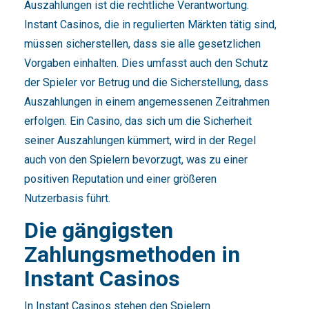
Auszahlungen ist die rechtliche Verantwortung.
Instant Casinos, die in regulierten Märkten tätig sind,
müssen sicherstellen, dass sie alle gesetzlichen
Vorgaben einhalten. Dies umfasst auch den Schutz
der Spieler vor Betrug und die Sicherstellung, dass
Auszahlungen in einem angemessenen Zeitrahmen
erfolgen. Ein Casino, das sich um die Sicherheit
seiner Auszahlungen kümmert, wird in der Regel
auch von den Spielern bevorzugt, was zu einer
positiven Reputation und einer größeren
Nutzerbasis führt.
Die gängigsten
Zahlungsmethoden in
Instant Casinos
In Instant Casinos stehen den Spielern