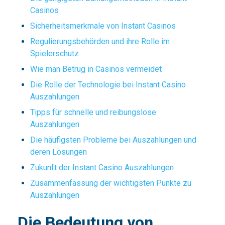
Casinos
Sicherheitsmerkmale von Instant Casinos
Regulierungsbehörden und ihre Rolle im
Spielerschutz
Wie man Betrug in Casinos vermeidet
Die Rolle der Technologie bei Instant Casino
Auszahlungen
Tipps für schnelle und reibungslose
Auszahlungen
Die häufigsten Probleme bei Auszahlungen und
deren Lösungen
Zukunft der Instant Casino Auszahlungen
Zusammenfassung der wichtigsten Punkte zu
Auszahlungen
Die Bedeutung von