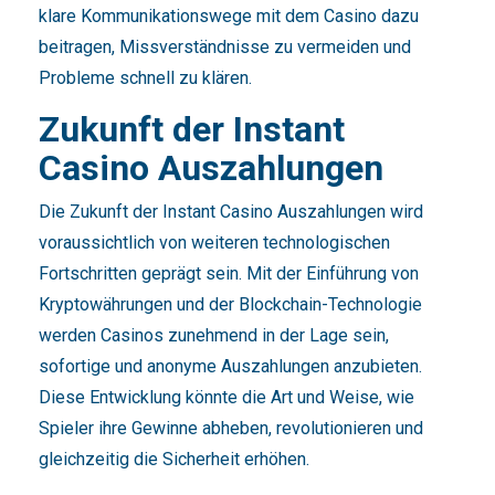
klare Kommunikationswege mit dem Casino dazu
beitragen, Missverständnisse zu vermeiden und
Probleme schnell zu klären.
Zukunft der Instant
Casino Auszahlungen
Die Zukunft der Instant Casino Auszahlungen wird
voraussichtlich von weiteren technologischen
Fortschritten geprägt sein. Mit der Einführung von
Kryptowährungen und der Blockchain-Technologie
werden Casinos zunehmend in der Lage sein,
sofortige und anonyme Auszahlungen anzubieten.
Diese Entwicklung könnte die Art und Weise, wie
Spieler ihre Gewinne abheben, revolutionieren und
gleichzeitig die Sicherheit erhöhen.