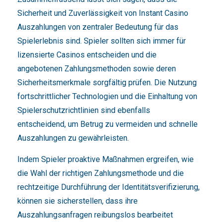
Sicherheit und Zuverlässigkeit von Instant Casino
Auszahlungen von zentraler Bedeutung für das
Spielerlebnis sind. Spieler sollten sich immer für
lizensierte Casinos entscheiden und die
angebotenen Zahlungsmethoden sowie deren
Sicherheitsmerkmale sorgfältig prüfen. Die Nutzung
fortschrittlicher Technologien und die Einhaltung von
Spielerschutzrichtlinien sind ebenfalls
entscheidend, um Betrug zu vermeiden und schnelle
Auszahlungen zu gewährleisten.
Indem Spieler proaktive Maßnahmen ergreifen, wie
die Wahl der richtigen Zahlungsmethode und die
rechtzeitige Durchführung der Identitätsverifizierung,
können sie sicherstellen, dass ihre
Auszahlungsanfragen reibungslos bearbeitet